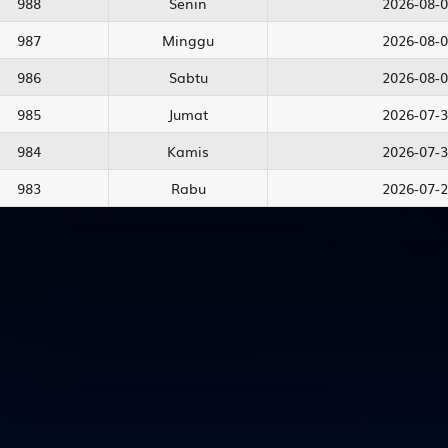
988
Senin
2026-08-0
987
Minggu
2026-08-0
986
Sabtu
2026-08-0
985
Jumat
2026-07-3
984
Kamis
2026-07-3
983
Rabu
2026-07-2