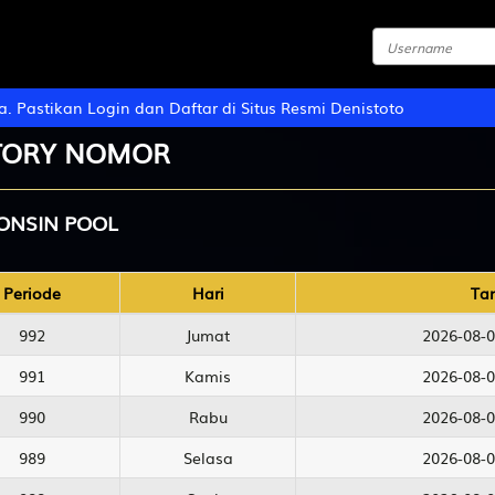
stikan Login dan Daftar di Situs Resmi Denistoto
TORY NOMOR
ONSIN POOL
Periode
Hari
Ta
992
Jumat
2026-08-0
991
Kamis
2026-08-0
990
Rabu
2026-08-0
989
Selasa
2026-08-0