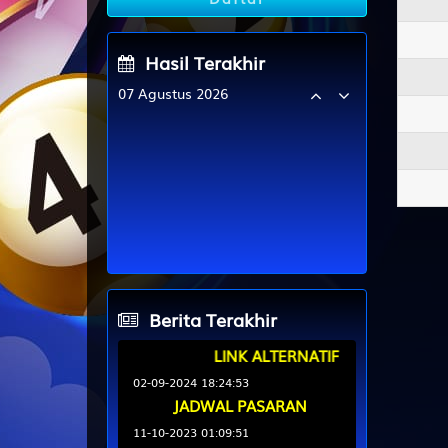
Hasil Terakhir
07 Agustus 2026
JAPAN
2
5
4
6
TAIWAN
4
5
8
7
CHINA
0
1
1
9
FINLAND 02
5
9
6
3
Berita Terakhir
LINK ALTERNATIF
02-09-2024 18:24:53
JADWAL PASARAN
11-10-2023 01:09:51