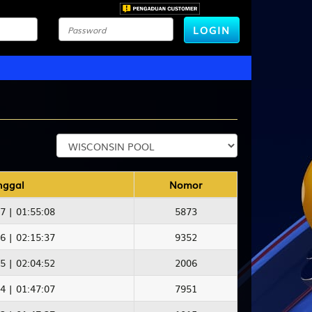
LOGIN
nggal
Nomor
7 | 01:55:08
5873
6 | 02:15:37
9352
5 | 02:04:52
2006
4 | 01:47:07
7951