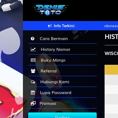
DENISTOTO Situs Gaming Hiburan Terbaik di Indonesia. Pa
Info Terkini:
HIS
Cara Bermain
History Nomor
WISC
Buku Mimpi
Referral
Hubungi Kami
Lupa Password
Promosi
Daftar