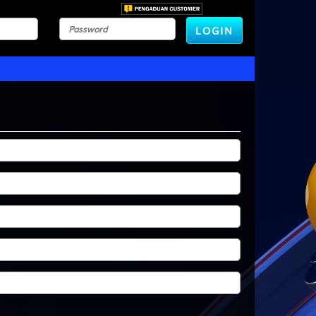
LOGIN