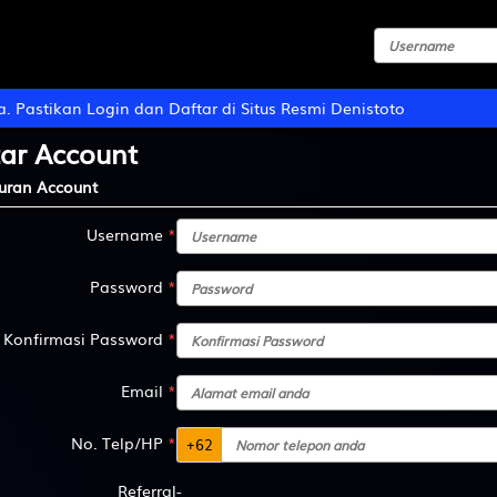
stikan Login dan Daftar di Situs Resmi Denistoto
ar Account
uran Account
Username
*
Password
*
Konfirmasi Password
*
Email
*
No. Telp/HP
*
+62
Referral
-