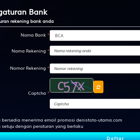
gaturan Bank
uran rekening bank anda
Nama Bank
*
Nama Rekening
*
Nomor Rekening
*
Captcha
*
 bersedia menerima email promosi denistoto-utama.com
 setuju dengan peraturan yang berlaku
Daftar