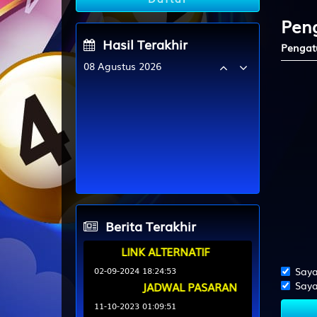
Pen
Hasil Terakhir
Pengat
08 Agustus 2026
JAPAN
3
9
6
5
TAIWAN
5
8
3
8
CHINA
6
6
9
9
FINLAND 02
1
9
3
7
Berita Terakhir
LINK ALTERNATIF
02-09-2024 18:24:53
Saya
Saya
JADWAL PASARAN
11-10-2023 01:09:51